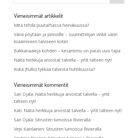
Viimeisimmät artikkelit
Mitä tehdä puutarhassa heinäkuussa?
Väriä pöytään ja pinnoille – suunnittelijan vinkit värin
lisäämiseen talviseen kotiin
Bakkanaaleja kohden – kesäriemu on paras uusi tapa
Näitä herkkuja arvostat talvella – yrtit talteen nyt!
Kuka (hullu) tykkää talvesta huhtikuussa?
Viimeisimmät kommentit
Sari Ojala
:
Näitä herkkuja arvostat talvella – yrtit
talteen nyt!
Kati
:
Näitä herkkuja arvostat talvella – yrtit talteen nyt!
Sari Ojala
:
Sitrusten lumoissa Rivieralla
Virpi Kainlainen
:
Sitrusten lumoissa Rivieralla