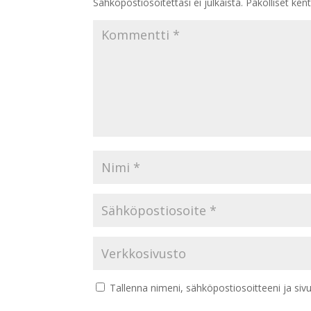
Sähköpostiosoitettasi ei julkaista.
Pakolliset ken
Tallenna nimeni, sähköpostiosoitteeni ja si