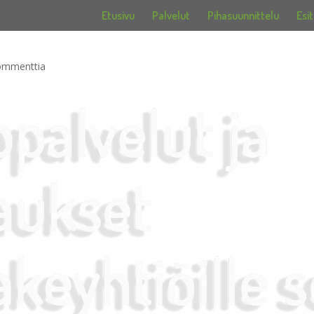
Etusivu
Palvelut
Pihasuunnittelu
Esit
ommenttia