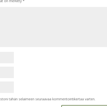
tät on merkitty
*
vustoni tähän selaimeen seuraavaa kommentointikertaa varten.