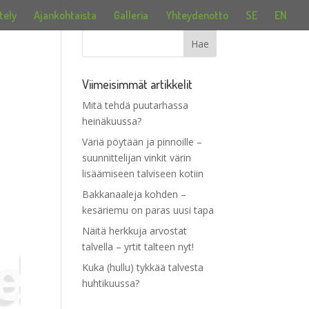
tely
Ajankohtaista
Galleria
Yhteydenotto
SE
EN
Viimeisimmät artikkelit
Mitä tehdä puutarhassa
heinäkuussa?
Väriä pöytään ja pinnoille –
suunnittelijan vinkit värin
lisäämiseen talviseen kotiin
Bakkanaaleja kohden –
kesäriemu on paras uusi tapa
Näitä herkkuja arvostat
talvella – yrtit talteen nyt!
Kuka (hullu) tykkää talvesta
huhtikuussa?