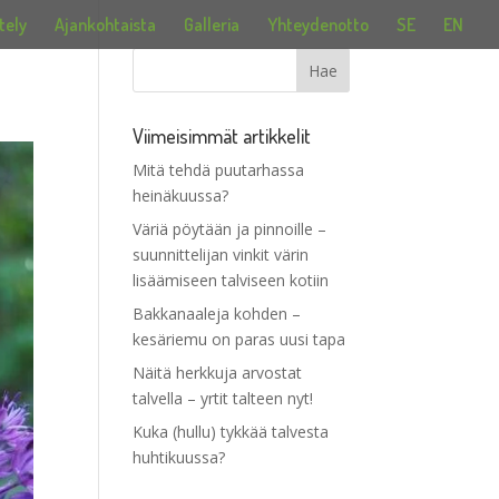
tely
Ajankohtaista
Galleria
Yhteydenotto
SE
EN
Viimeisimmät artikkelit
Mitä tehdä puutarhassa
heinäkuussa?
Väriä pöytään ja pinnoille –
suunnittelijan vinkit värin
lisäämiseen talviseen kotiin
Bakkanaaleja kohden –
kesäriemu on paras uusi tapa
Näitä herkkuja arvostat
talvella – yrtit talteen nyt!
Kuka (hullu) tykkää talvesta
huhtikuussa?