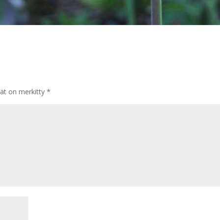
tät on merkitty
*