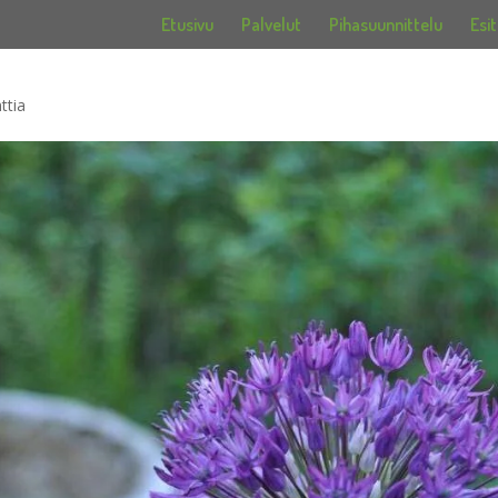
Etusivu
Palvelut
Pihasuunnittelu
Esit
ttia