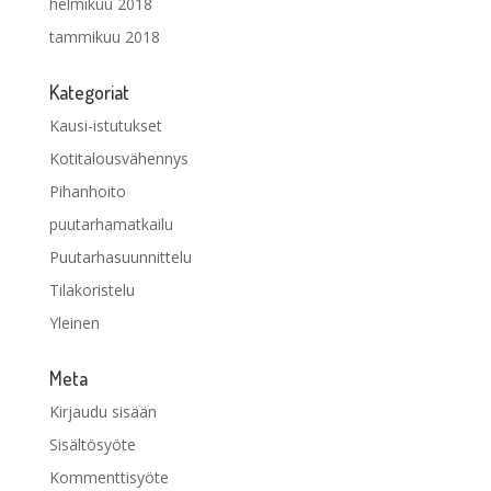
helmikuu 2018
tammikuu 2018
Kategoriat
Kausi-istutukset
Kotitalousvähennys
Pihanhoito
puutarhamatkailu
Puutarhasuunnittelu
Tilakoristelu
Yleinen
Meta
Kirjaudu sisään
Sisältösyöte
Kommenttisyöte