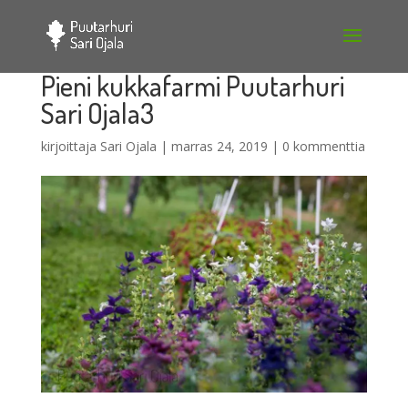
Pieni kukkafarmi Puutarhuri
Sari Ojala3
kirjoittaja
Sari Ojala
|
marras 24, 2019
|
0 kommenttia