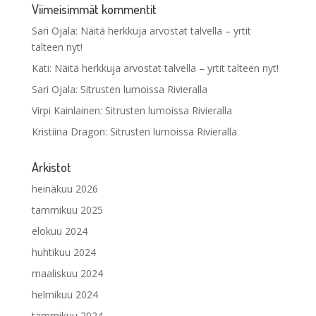
Viimeisimmät kommentit
Sari Ojala
:
Näitä herkkuja arvostat talvella – yrtit
talteen nyt!
Kati
:
Näitä herkkuja arvostat talvella – yrtit talteen nyt!
Sari Ojala
:
Sitrusten lumoissa Rivieralla
Virpi Kainlainen
:
Sitrusten lumoissa Rivieralla
Kristiina Dragon
:
Sitrusten lumoissa Rivieralla
Arkistot
heinäkuu 2026
tammikuu 2025
elokuu 2024
huhtikuu 2024
maaliskuu 2024
helmikuu 2024
tammikuu 2024